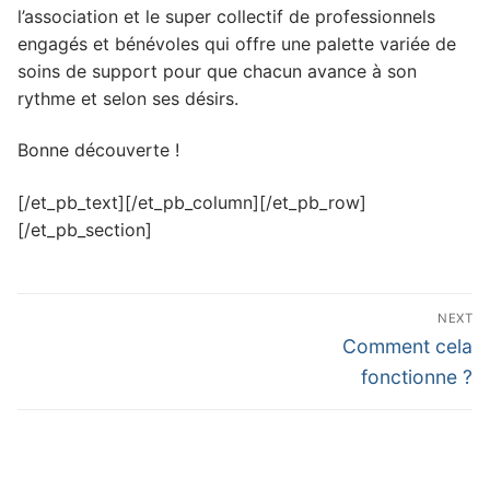
l’association et le super collectif de professionnels
engagés et bénévoles qui offre une palette variée de
soins de support pour que chacun avance à son
rythme et selon ses désirs.
Bonne découverte !
[/et_pb_text][/et_pb_column][/et_pb_row]
[/et_pb_section]
Navigation
NEXT
de
Next
Comment cela
post:
l’article
fonctionne ?