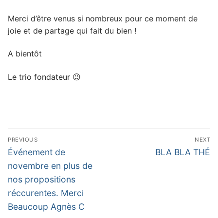
Merci d’être venus si nombreux pour ce moment de
joie et de partage qui fait du bien !
A bientôt
Le trio fondateur 😉
Navigation
PREVIOUS
NEXT
de
Previous
Next
Événement de
BLA BLA THÉ
post:
post:
l’article
novembre en plus de
nos propositions
réccurentes. Merci
Beaucoup Agnès C